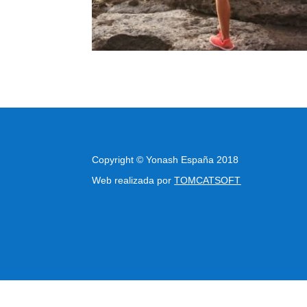
Copyright
©
Yonash España 2018
Web realizada por
TOMCATSOFT