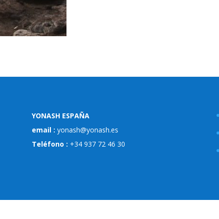
YONASH ESPAÑA
email :
yonash@yonash.es
Teléfono :
+34 937 72 46 30