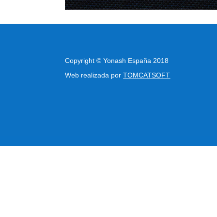
Copyright
©
Yonash España 2018
Web realizada por
TOMCATSOFT