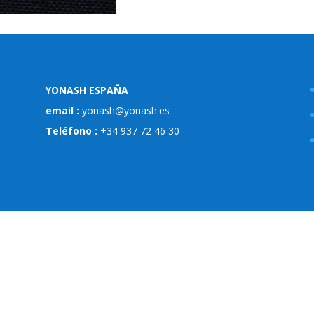
YONASH ESPAÑA
email :
yonash@yonash.es
Teléfono :
+34 937 72 46 30